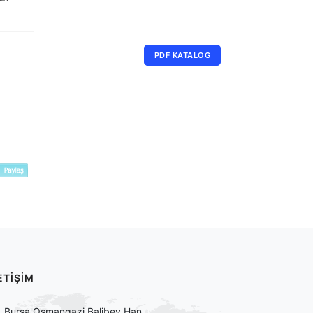
PDF KATALOG
ETİŞİM
Bursa Osmangazi Balibey Han